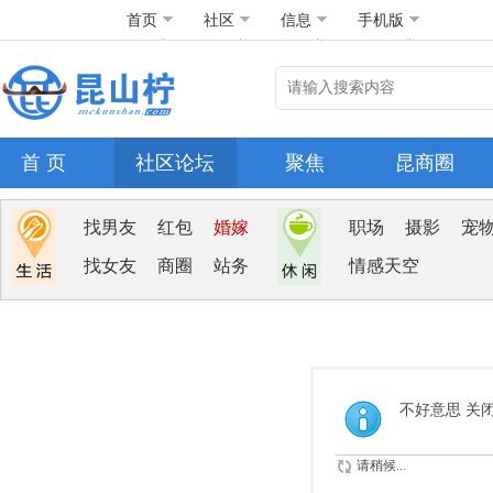
首页
社区
信息
手机版
首 页
社区论坛
聚焦
昆商圈
找男友
红包
婚嫁
职场
摄影
宠
找女友
商圈
站务
情感天空
不好意思 关
请稍候...