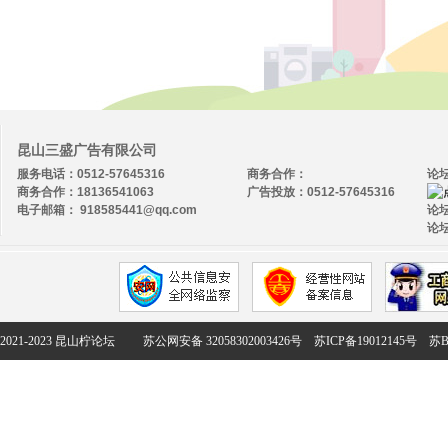
昆山三盛广告有限公司
服务电话：0512-57645316
商务合作：
论
商务合作：18136541063
广告投放：0512-57645316
电子邮箱： 918585441@qq.com
论坛
论坛
2021-2023 昆山柠论坛
苏公网安备 32058302003426号
苏ICP备19012145号
苏B2-