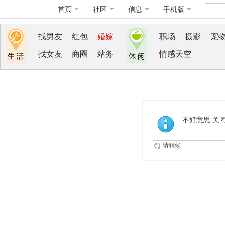
首页
社区
信息
手机版
找男友
红包
婚嫁
职场
摄影
宠
找女友
商圈
站务
情感天空
不好意思 关
请稍候...