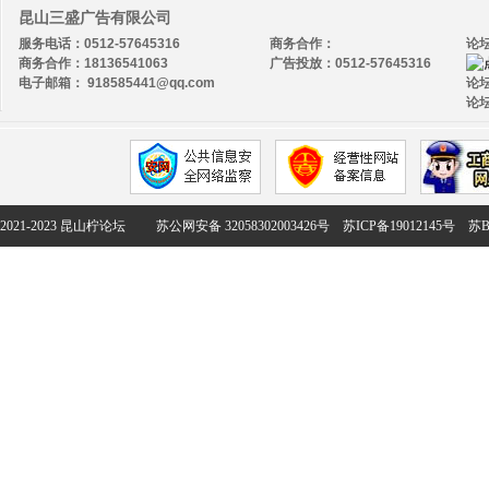
昆山三盛广告有限公司
服务电话：0512-57645316
商务合作：
论
商务合作：18136541063
广告投放：0512-57645316
电子邮箱： 918585441@qq.com
论坛
论坛
2021-2023 昆山柠论坛
苏公网安备 32058302003426号
苏ICP备19012145号
苏B2-