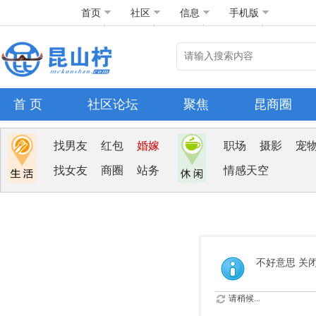
首页
社区
信息
手机版
首 页
社区论坛
聚焦
昆商圈
找男友
红包
婚嫁
职场
摄影
宠
找女友
商圈
站务
情感天空
不好意思 关
请稍候...