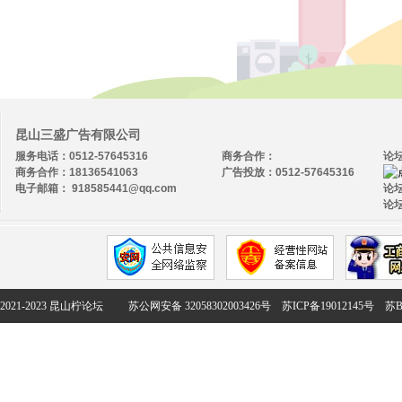
昆山三盛广告有限公司
服务电话：0512-57645316
商务合作：
论
商务合作：18136541063
广告投放：0512-57645316
电子邮箱： 918585441@qq.com
论坛
论坛
2021-2023 昆山柠论坛
苏公网安备 32058302003426号
苏ICP备19012145号
苏B2-