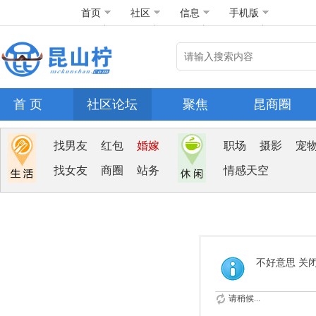
首页
社区
信息
手机版
首 页
社区论坛
聚焦
昆商圈
找男友
红包
婚嫁
职场
摄影
宠
找女友
商圈
站务
情感天空
不好意思 关
请稍候...