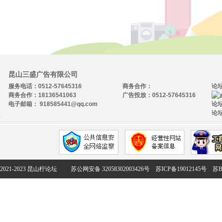
昆山三盛广告有限公司
服务电话：0512-57645316
商务合作：
论
商务合作：18136541063
广告投放：0512-57645316
电子邮箱： 918585441@qq.com
论坛
论坛
2021-2023 昆山柠论坛
苏公网安备 32058302003426号
苏ICP备19012145号
苏B2-