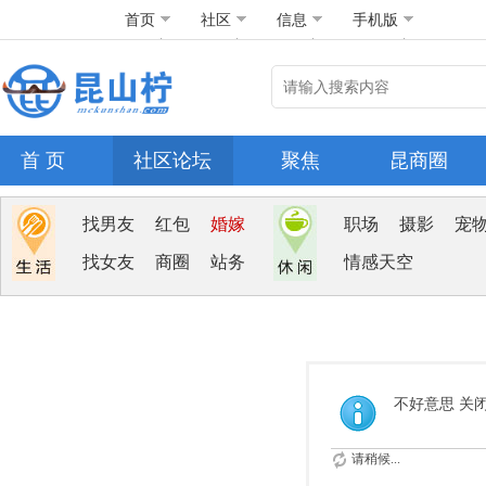
首页
社区
信息
手机版
首 页
社区论坛
聚焦
昆商圈
找男友
红包
婚嫁
职场
摄影
宠
找女友
商圈
站务
情感天空
不好意思 关
请稍候...