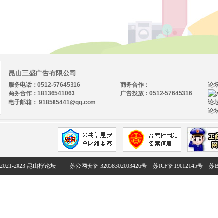
昆山三盛广告有限公司
服务电话：0512-57645316
商务合作：
论
商务合作：18136541063
广告投放：0512-57645316
电子邮箱： 918585441@qq.com
论坛
论坛
2021-2023 昆山柠论坛
苏公网安备 32058302003426号
苏ICP备19012145号
苏B2-