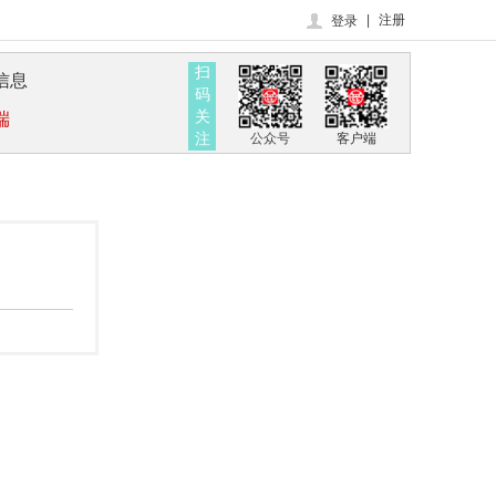
|
注册
登录
扫
信息
码
关
端
注
公众号
客户端