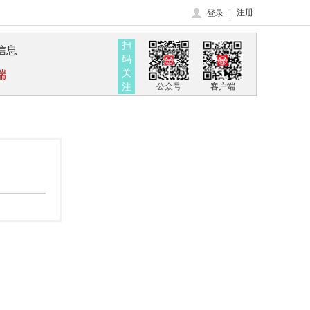
|
注册
登录
扫
信息
码
关
端
注
公众号
客户端