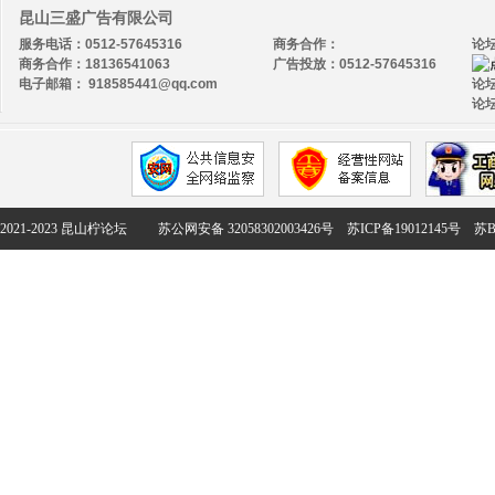
昆山三盛广告有限公司
服务电话：0512-57645316
商务合作：
论
商务合作：18136541063
广告投放：0512-57645316
电子邮箱： 918585441@qq.com
论坛
论坛
2021-2023 昆山柠论坛
苏公网安备 32058302003426号
苏ICP备19012145号
苏B2-