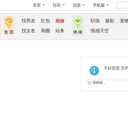
首页
社区
信息
手机版
找男友
红包
婚嫁
职场
摄影
宠
找女友
商圈
站务
情感天空
不好意思 关
请稍候...