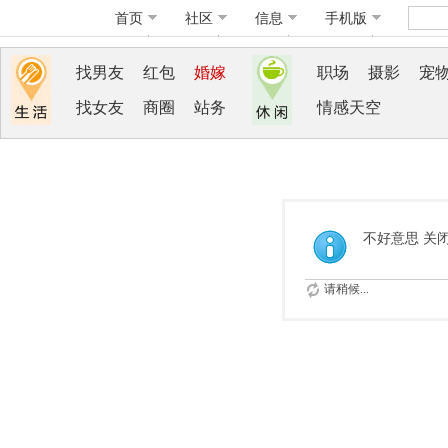
首页
社区
信息
手机版
找男友
红包
婚嫁
职场
摄影
宠
找女友
商圈
站务
情感天空
不好意思 关
请稍候...