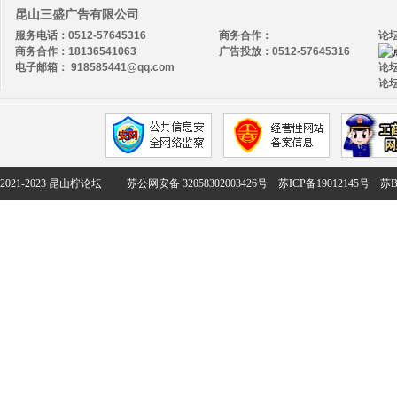
昆山三盛广告有限公司
服务电话：0512-57645316
商务合作：
论
商务合作：18136541063
广告投放：0512-57645316
电子邮箱： 918585441@qq.com
论坛
论坛
2021-2023 昆山柠论坛
苏公网安备 32058302003426号
苏ICP备19012145号
苏B2-