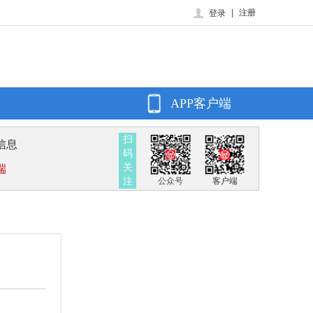
|
注册
登录
APP客户端
扫
信息
码
关
端
注
公众号
客户端