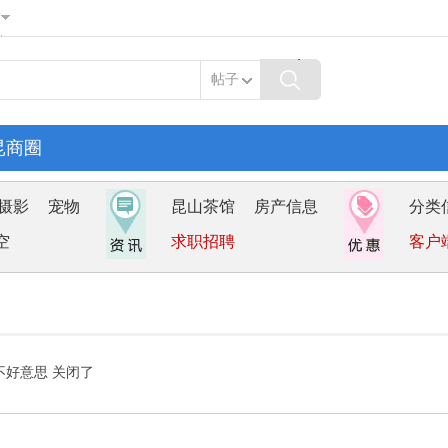
帖子
昆商圈
摄影
宠物
昆山茶馆
房产信息
分类
空
求职招聘
客户
不好意思 关闭了