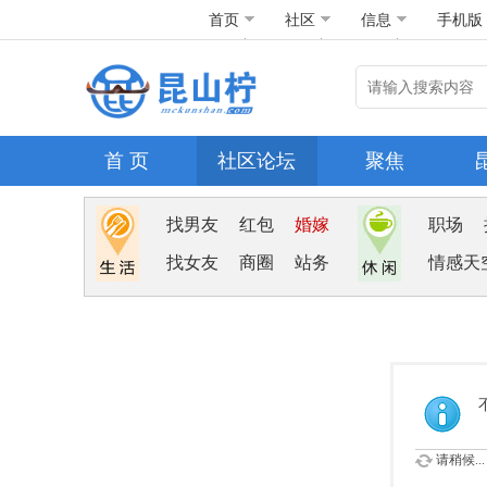
首页
社区
信息
手机版
首 页
社区论坛
聚焦
找男友
红包
婚嫁
职场
找女友
商圈
站务
情感天
请稍候...