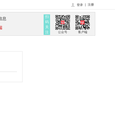
|
注册
登录
扫
信息
码
关
端
注
公众号
客户端