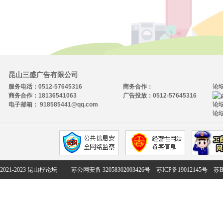
昆山三盛广告有限公司
服务电话：0512-57645316
商务合作：
论
商务合作：18136541063
广告投放：0512-57645316
电子邮箱： 918585441@qq.com
论坛
论坛
2021-2023 昆山柠论坛
苏公网安备 32058302003426号
苏ICP备19012145号
苏B2-