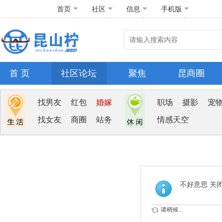
首页
社区
信息
手机版
首 页
社区论坛
聚焦
昆商圈
找男友
红包
婚嫁
职场
摄影
宠
找女友
商圈
站务
情感天空
不好意思 关
请稍候...