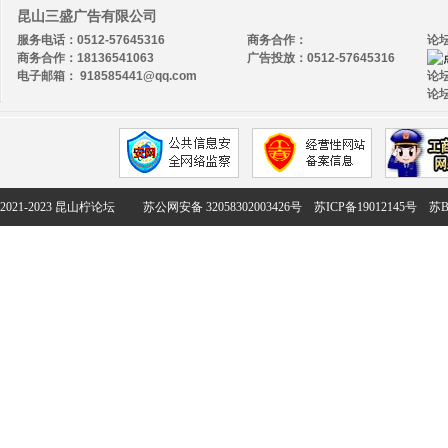
昆山三盛广告有限公司
服务电话：0512-57645316
商务合作：
论
商务合作：18136541063
广告投放：0512-57645316
电子邮箱： 918585441@qq.com
论坛
论坛
2021-2023 昆山柠论坛
苏公网安备 32058302003426号
苏ICP备19012145号
苏B2-