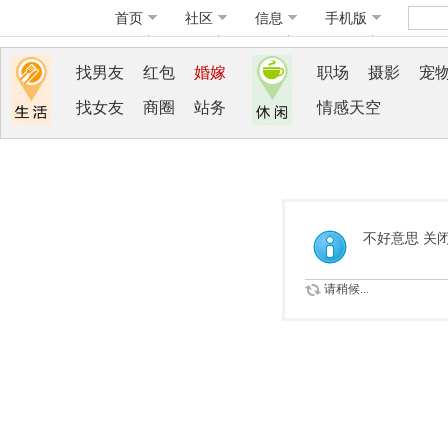
首页
社区
信息
手机版
找男友
红包
婚嫁
职场
摄影
宠
找女友
商圈
站务
情感天空
不好意思 关
请稍候...