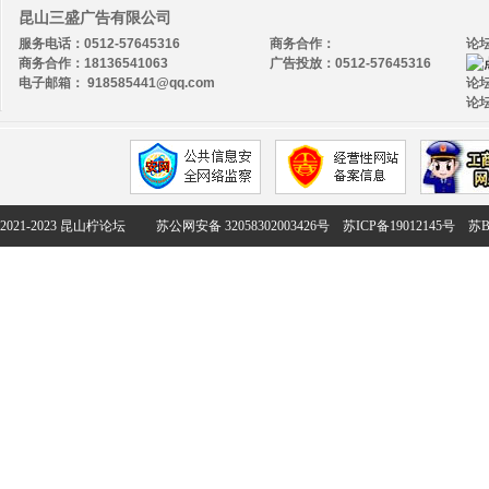
昆山三盛广告有限公司
服务电话：0512-57645316
商务合作：
论
商务合作：18136541063
广告投放：0512-57645316
电子邮箱： 918585441@qq.com
论坛
论坛
2021-2023 昆山柠论坛
苏公网安备 32058302003426号
苏ICP备19012145号
苏B2-