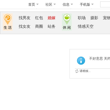
首页
社区
信息
手机版
找男友
红包
婚嫁
职场
摄影
宠
找女友
商圈
站务
情感天空
不好意思 关
请稍候...