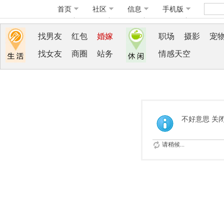
首页
社区
信息
手机版
找男友
红包
婚嫁
职场
摄影
宠
找女友
商圈
站务
情感天空
不好意思 关
请稍候...