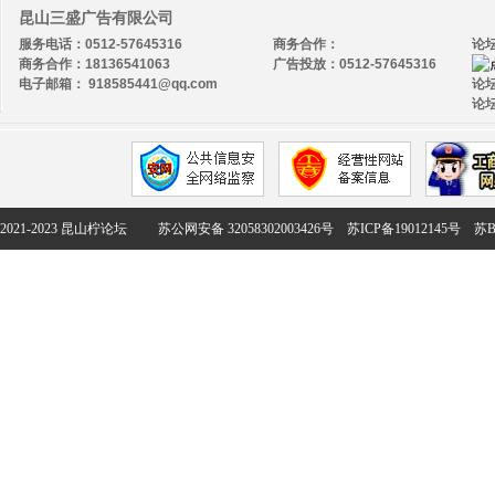
昆山三盛广告有限公司
服务电话：0512-57645316
商务合作：
论
商务合作：18136541063
广告投放：0512-57645316
电子邮箱： 918585441@qq.com
论坛
论坛
2021-2023 昆山柠论坛
苏公网安备 32058302003426号
苏ICP备19012145号
苏B2-