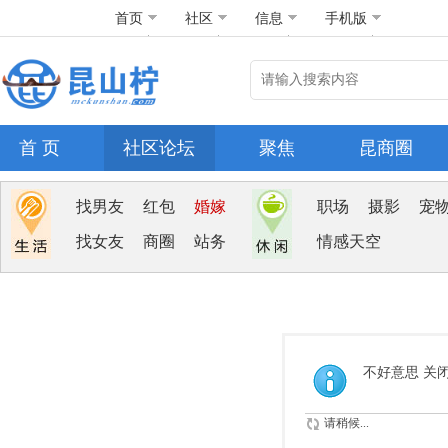
首页
社区
信息
手机版
首 页
社区论坛
聚焦
昆商圈
找男友
红包
婚嫁
职场
摄影
宠
找女友
商圈
站务
情感天空
不好意思 关
请稍候...