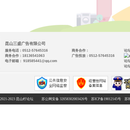
昆山三盛广告有限公司
服务电话：0512-57645316
商务合作：
论
商务合作：18136541063
广告投放：0512-57645316
电子邮箱： 918585441@qq.com
论坛
论坛
2021-2023 昆山柠论坛
苏公网安备 32058302003426号
苏ICP备19012145号
苏B2-