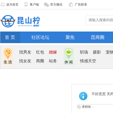
设为首页
客户端
官方微信
广告联系
首 页
社区论坛
聚焦
昆商圈
找男友
红包
婚嫁
职场
摄影
宠
找女友
商圈
站务
情感天空
不好意思 关
请稍候...