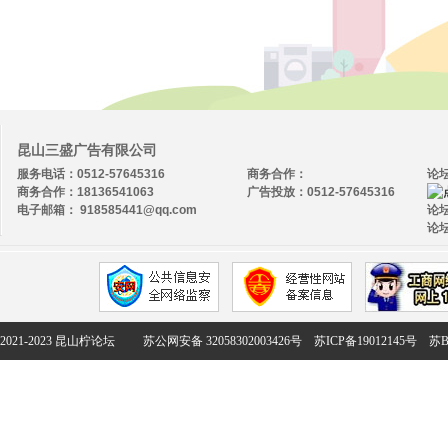
昆山三盛广告有限公司
服务电话：0512-57645316
商务合作：
论
商务合作：18136541063
广告投放：0512-57645316
电子邮箱： 918585441@qq.com
论坛
论坛
2021-2023 昆山柠论坛
苏公网安备 32058302003426号
苏ICP备19012145号
苏B2-