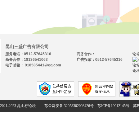
昆山三盛广告有限公司
服务电话：0512-57645316
商务合作：
论
商务合作：18136541063
广告投放：0512-57645316
电子邮箱： 918585441@qq.com
论坛
论坛
2021-2023 昆山柠论坛
苏公网安备 32058302003426号
苏ICP备19012145号
苏B2-