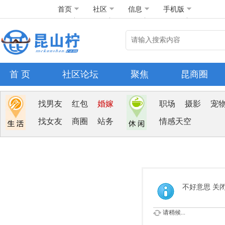
首页
社区
信息
手机版
首 页
社区论坛
聚焦
昆商圈
找男友
红包
婚嫁
职场
摄影
宠
找女友
商圈
站务
情感天空
不好意思 关
请稍候...