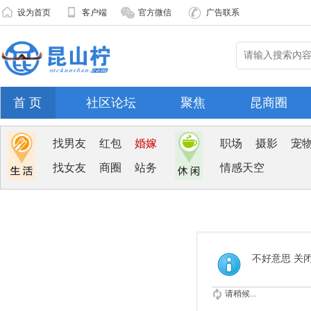
设为首页
客户端
官方微信
广告联系
首 页
社区论坛
聚焦
昆商圈
找男友
红包
婚嫁
职场
摄影
宠
找女友
商圈
站务
情感天空
不好意思 关
请稍候...