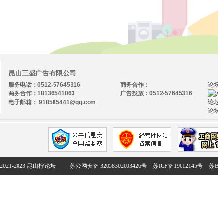
昆山三盛广告有限公司
服务电话：0512-57645316
商务合作：
论
商务合作：18136541063
广告投放：0512-57645316
电子邮箱： 918585441@qq.com
论坛
论坛
2021-2023 昆山柠论坛
苏公网安备 32058302003426号
苏ICP备19012145号
苏B2-