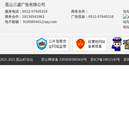
昆山三盛广告有限公司
服务电话：0512-57645316
商务合作：
论
商务合作：18136541063
广告投放：0512-57645316
电子邮箱： 918585441@qq.com
论坛
论坛
2021-2023 昆山柠论坛
苏公网安备 32058302003426号
苏ICP备19012145号
苏B2-