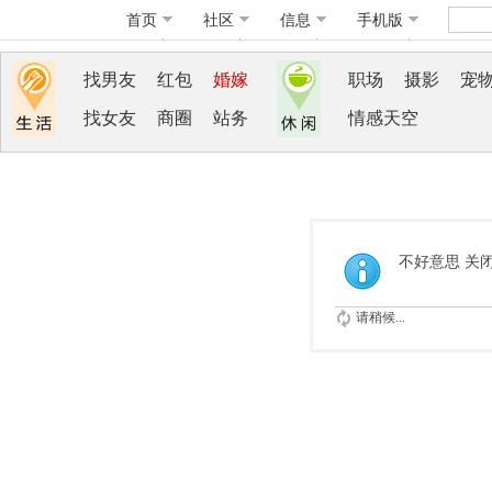
首页
社区
信息
手机版
找男友
红包
婚嫁
职场
摄影
宠
找女友
商圈
站务
情感天空
不好意思 关
请稍候...