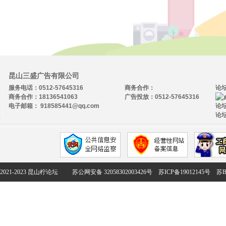
昆山三盛广告有限公司
服务电话：0512-57645316
商务合作：
论
商务合作：18136541063
广告投放：0512-57645316
电子邮箱： 918585441@qq.com
论坛
论坛
2021-2023 昆山柠论坛
苏公网安备 32058302003426号
苏ICP备19012145号
苏B2-