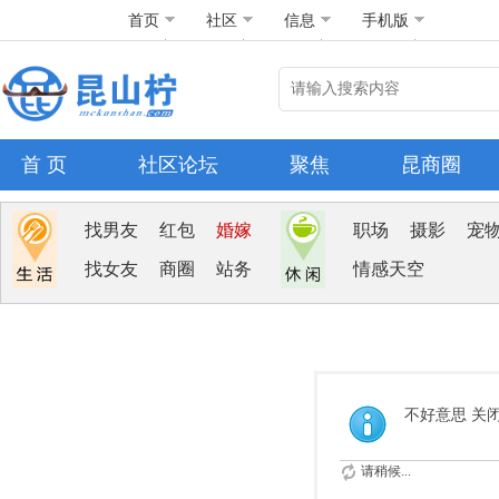
首页
社区
信息
手机版
首 页
社区论坛
聚焦
昆商圈
找男友
红包
婚嫁
职场
摄影
宠
找女友
商圈
站务
情感天空
不好意思 关
请稍候...