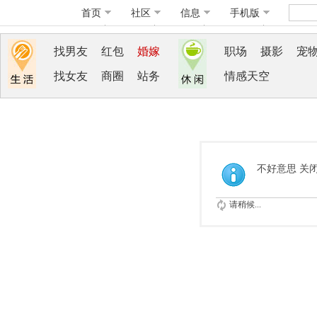
首页
社区
信息
手机版
找男友
红包
婚嫁
职场
摄影
宠
找女友
商圈
站务
情感天空
不好意思 关
请稍候...