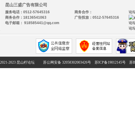
昆山三盛广告有限公司
服务电话：0512-57645316
商务合作：
论
商务合作：18136541063
广告投放：0512-57645316
电子邮箱： 918585441@qq.com
论坛
论坛
2021-2023 昆山柠论坛
苏公网安备 32058302003426号
苏ICP备19012145号
苏B2-