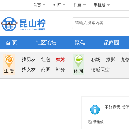
首页
社区
信息
手机版
首 页
社区论坛
聚焦
昆商圈
找男友
红包
婚嫁
职场
摄影
宠
找女友
商圈
站务
情感天空
不好意思 关
请稍候...