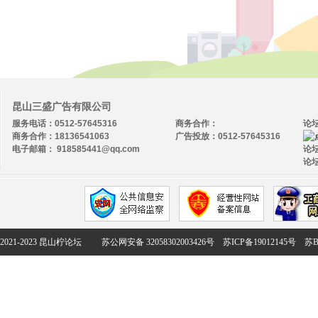
昆山三盛广告有限公司
服务电话：0512-57645316
商务合作：
论
商务合作：18136541063
广告投放：0512-57645316
电子邮箱： 918585441@qq.com
论坛
论坛
2021-2023 昆山柠论坛
苏公网安备 32058302003426号
苏ICP备19012145号
苏B2-