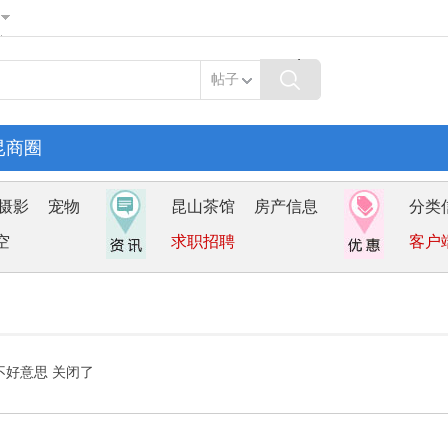
帖子
昆商圈
摄影
宠物
昆山茶馆
房产信息
分类
空
求职招聘
客户
不好意思 关闭了