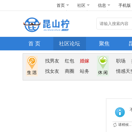
首页
社区
信息
手机版
首 页
社区论坛
聚焦
找男友
红包
婚嫁
职场
找女友
商圈
站务
情感天
请稍候...