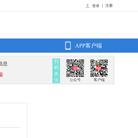
|
注册
登录
APP客户端
扫
信息
码
关
端
注
公众号
客户端