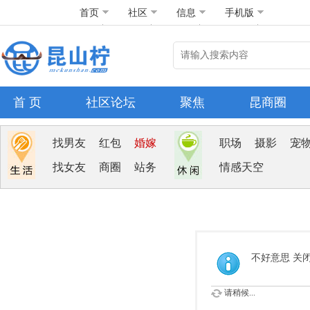
首页
社区
信息
手机版
首 页
社区论坛
聚焦
昆商圈
找男友
红包
婚嫁
职场
摄影
宠
找女友
商圈
站务
情感天空
不好意思 关
请稍候...