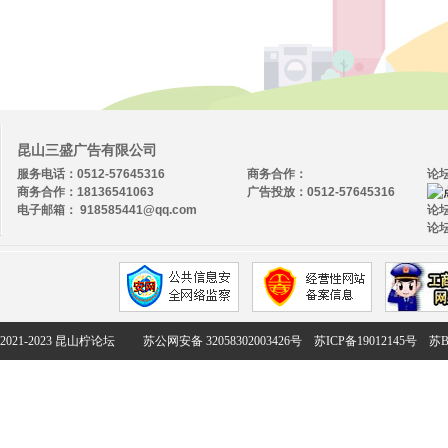
昆山三盛广告有限公司
服务电话：0512-57645316
商务合作：
论
商务合作：18136541063
广告投放：0512-57645316
电子邮箱： 918585441@qq.com
论坛
论坛
2021-2023 昆山柠论坛
苏公网安备 32058302003426号
苏ICP备19012145号
苏B2-