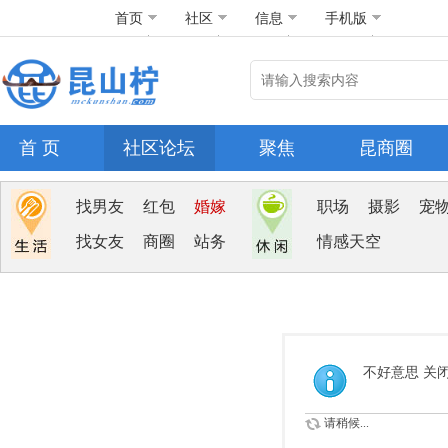
首页
社区
信息
手机版
首 页
社区论坛
聚焦
昆商圈
找男友
红包
婚嫁
职场
摄影
宠
找女友
商圈
站务
情感天空
不好意思 关
请稍候...