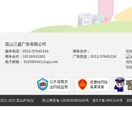
昆山三盛广告有限公司
服务电话：0512-57645316
商务合作：
论
商务合作：18136541063
广告投放：0512-57645316
电子邮箱： 918585441@qq.com
论坛
论坛
2021-2023 昆山柠论坛
苏公网安备 32058302003426号
苏ICP备19012145号
苏B2-