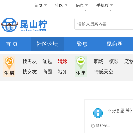
首页
社区
信息
手机版
首 页
社区论坛
聚焦
昆商圈
找男友
红包
婚嫁
职场
摄影
宠
找女友
商圈
站务
情感天空
不好意思 关
请稍候...