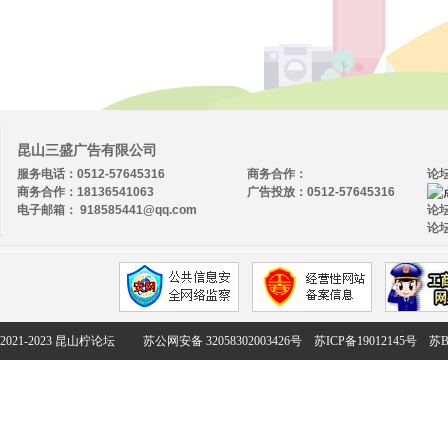
昆山三盛广告有限公司
服务电话：0512-57645316
商务合作：
论
商务合作：18136541063
广告投放：0512-57645316
电子邮箱： 918585441@qq.com
论坛
论坛
2021-2023 昆山柠论坛
苏公网安备 32058302003426号
苏ICP备19012145号
苏B2-