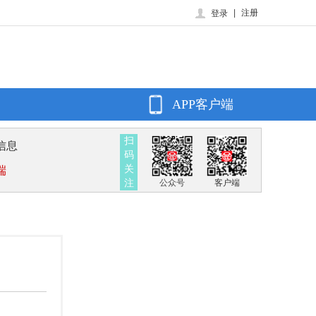
|
注册
登录
APP客户端
扫
信息
码
关
端
注
公众号
客户端