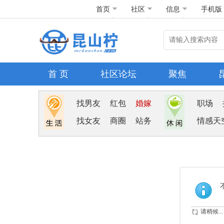
首页
社区
信息
手机版
首 页
社区论坛
聚焦
找男友
红包
婚嫁
职场
找女友
商圈
站务
情感天
请稍候...