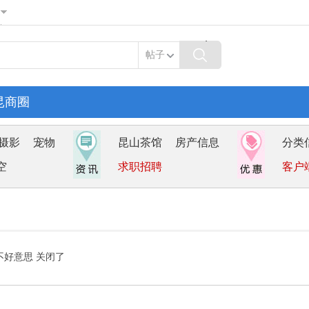
帖子
昆商圈
摄影
宠物
昆山茶馆
房产信息
分类
空
求职招聘
客户
不好意思 关闭了