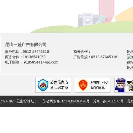
昆山三盛广告有限公司
服务电话：0512-57645316
商务合作：
论
商务合作：18136541063
广告投放：0512-57645316
电子邮箱： 918585441@qq.com
论坛
论坛
2021-2023 昆山柠论坛
苏公网安备 32058302003426号
苏ICP备19012145号
苏B2-