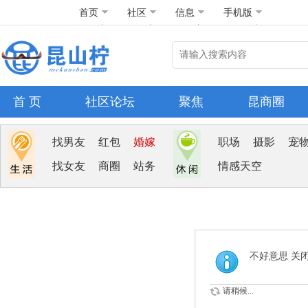
首页
社区
信息
手机版
首 页
社区论坛
聚焦
昆商圈
找男友
红包
婚嫁
职场
摄影
宠
找女友
商圈
站务
情感天空
不好意思 关
请稍候...