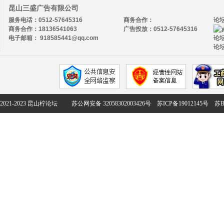
昆山三盛广告有限公司
服务电话：0512-57645316
商务合作：
论
商务合作：18136541063
广告投放：0512-57645316
电子邮箱： 918585441@qq.com
论坛
论坛
2021-2023 昆山柠论坛
苏公网安备 32058302003426号
苏ICP备19012145号
苏B2-