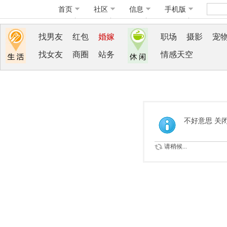
首页
社区
信息
手机版
找男友
红包
婚嫁
职场
摄影
宠
找女友
商圈
站务
情感天空
不好意思 关
请稍候...