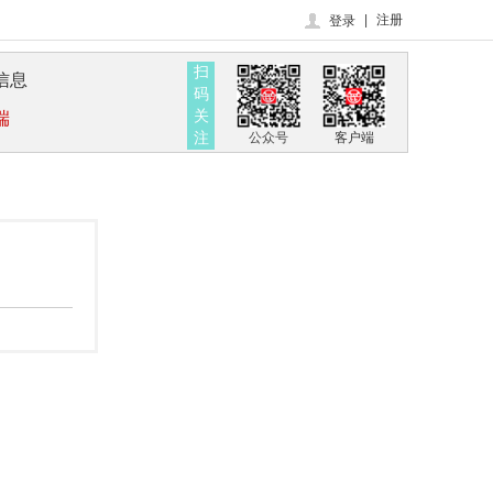
|
注册
登录
扫
信息
码
关
端
注
公众号
客户端