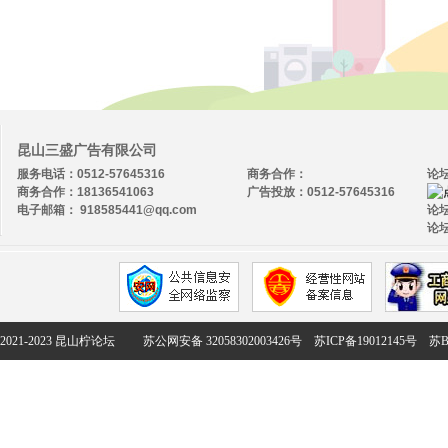
昆山三盛广告有限公司
服务电话：0512-57645316
商务合作：
论
商务合作：18136541063
广告投放：0512-57645316
电子邮箱： 918585441@qq.com
论坛
论坛
2021-2023 昆山柠论坛
苏公网安备 32058302003426号
苏ICP备19012145号
苏B2-