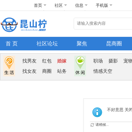
首页
社区
信息
手机版
首 页
社区论坛
聚焦
昆商圈
找男友
红包
婚嫁
职场
摄影
宠
找女友
商圈
站务
情感天空
不好意思 关
请稍候...