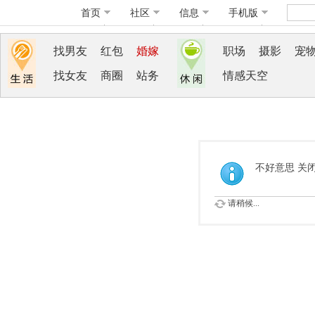
首页
社区
信息
手机版
找男友
红包
婚嫁
职场
摄影
宠
找女友
商圈
站务
情感天空
不好意思 关
请稍候...