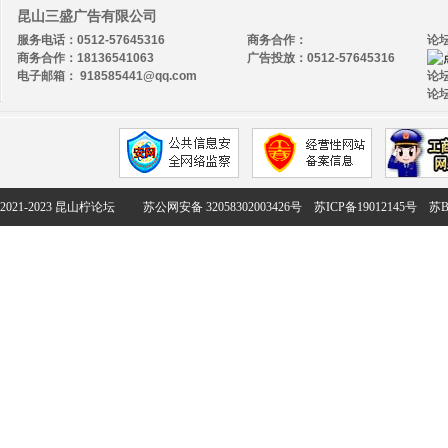
昆山三盛广告有限公司
服务电话：0512-57645316
商务合作：
论
商务合作：18136541063
广告投放：0512-57645316
电子邮箱： 918585441@qq.com
论坛
论坛
2021-2023 昆山柠论坛
苏公网安备 32058302003426号
苏ICP备19012145号
苏B2-