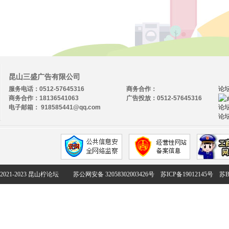
昆山三盛广告有限公司
服务电话：0512-57645316
商务合作：
论
商务合作：18136541063
广告投放：0512-57645316
电子邮箱： 918585441@qq.com
论坛
论坛
2021-2023 昆山柠论坛
苏公网安备 32058302003426号
苏ICP备19012145号
苏B2-