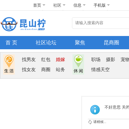
首页
社区
信息
手机版
首 页
社区论坛
聚焦
昆商圈
找男友
红包
婚嫁
职场
摄影
宠
找女友
商圈
站务
情感天空
不好意思 关
请稍候...