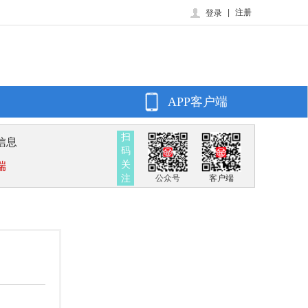
|
注册
登录
APP客户端
扫
信息
码
关
端
注
公众号
客户端