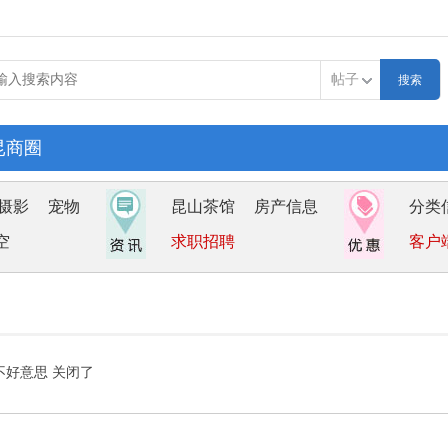
帖子
昆商圈
摄影
宠物
昆山茶馆
房产信息
分类
空
求职招聘
客户
不好意思 关闭了