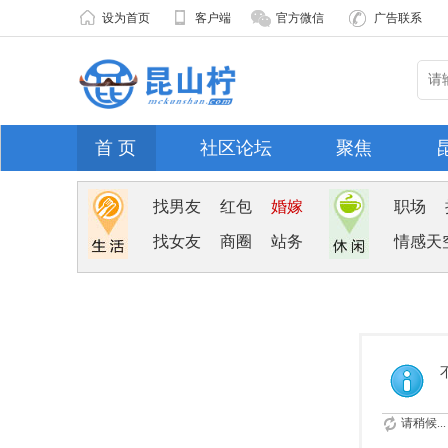
设为首页
客户端
官方微信
广告联系
首 页
社区论坛
聚焦
找男友
红包
婚嫁
职场
找女友
商圈
站务
情感天
请稍候...