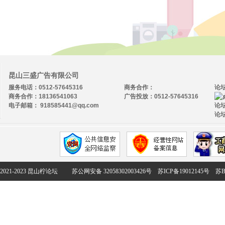
昆山三盛广告有限公司
服务电话：0512-57645316
商务合作：
论
商务合作：18136541063
广告投放：0512-57645316
电子邮箱： 918585441@qq.com
论坛
论坛
2021-2023 昆山柠论坛
苏公网安备 32058302003426号
苏ICP备19012145号
苏B2-