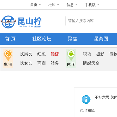
首页
社区
信息
手机版
首 页
社区论坛
聚焦
昆商圈
找男友
红包
婚嫁
职场
摄影
宠
找女友
商圈
站务
情感天空
不好意思 关
请稍候...