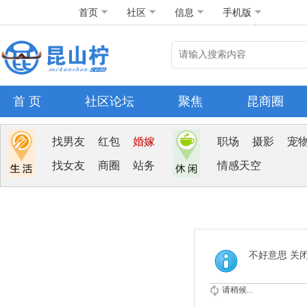
首页
社区
信息
手机版
首 页
社区论坛
聚焦
昆商圈
找男友
红包
婚嫁
职场
摄影
宠
找女友
商圈
站务
情感天空
不好意思 关
请稍候...