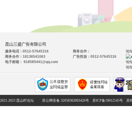
昆山三盛广告有限公司
服务电话：0512-57645316
商务合作：
论
商务合作：18136541063
广告投放：0512-57645316
电子邮箱： 918585441@qq.com
论坛
论坛
2021-2023 昆山柠论坛
苏公网安备 32058302003426号
苏ICP备19012145号
苏B2-