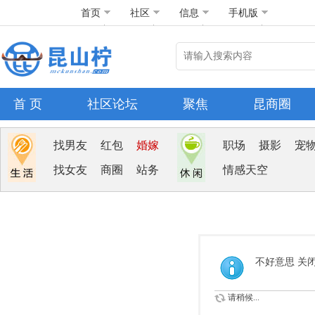
首页
社区
信息
手机版
首 页
社区论坛
聚焦
昆商圈
找男友
红包
婚嫁
职场
摄影
宠
找女友
商圈
站务
情感天空
不好意思 关
请稍候...