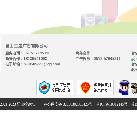
昆山三盛广告有限公司
服务电话：0512-57645316
商务合作：
论
商务合作：18136541063
广告投放：0512-57645316
电子邮箱： 918585441@qq.com
论坛
论坛
2021-2023 昆山柠论坛
苏公网安备 32058302003426号
苏ICP备19012145号
苏B2-