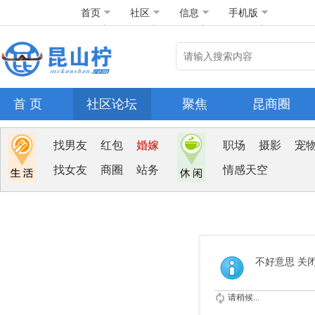
首页
社区
信息
手机版
首 页
社区论坛
聚焦
昆商圈
找男友
红包
婚嫁
职场
摄影
宠
找女友
商圈
站务
情感天空
不好意思 关
请稍候...