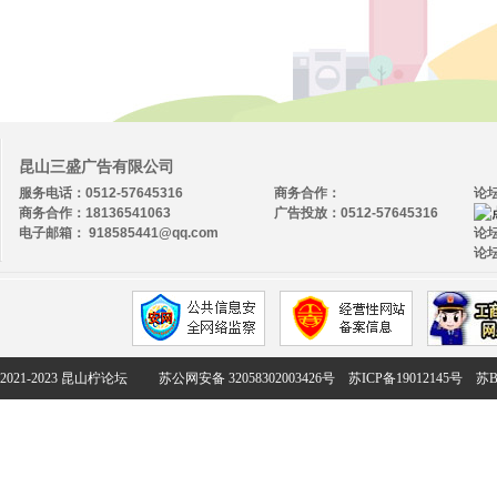
昆山三盛广告有限公司
服务电话：0512-57645316
商务合作：
论
商务合作：18136541063
广告投放：0512-57645316
电子邮箱： 918585441@qq.com
论坛
论坛
2021-2023 昆山柠论坛
苏公网安备 32058302003426号
苏ICP备19012145号
苏B2-