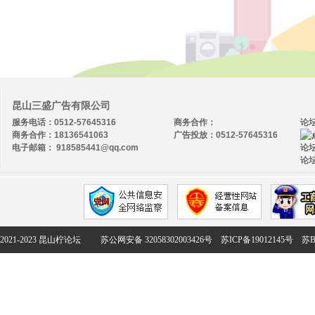
昆山三盛广告有限公司
服务电话：0512-57645316
商务合作：
论
商务合作：18136541063
广告投放：0512-57645316
电子邮箱： 918585441@qq.com
论坛
论坛
2021-2023 昆山柠论坛
苏公网安备 32058302003426号
苏ICP备19012145号
苏B2-