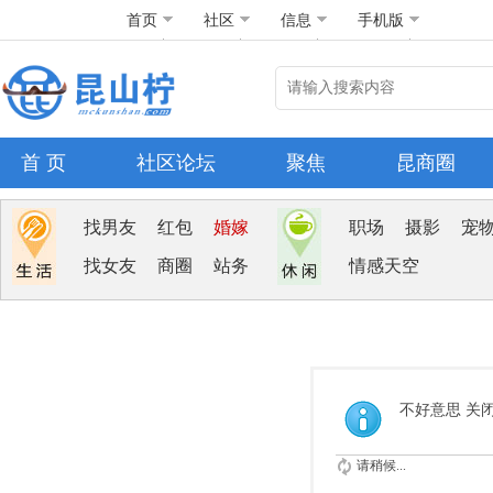
首页
社区
信息
手机版
首 页
社区论坛
聚焦
昆商圈
找男友
红包
婚嫁
职场
摄影
宠
找女友
商圈
站务
情感天空
不好意思 关
请稍候...