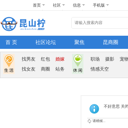
首页
社区
信息
手机版
首 页
社区论坛
聚焦
昆商圈
找男友
红包
婚嫁
职场
摄影
宠
找女友
商圈
站务
情感天空
不好意思 关
请稍候...