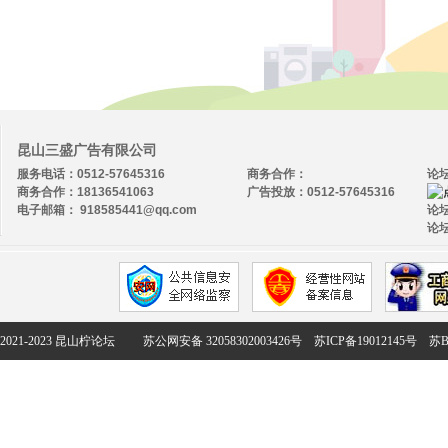
昆山三盛广告有限公司
服务电话：0512-57645316
商务合作：
论
商务合作：18136541063
广告投放：0512-57645316
电子邮箱： 918585441@qq.com
论坛
论坛
2021-2023 昆山柠论坛
苏公网安备 32058302003426号
苏ICP备19012145号
苏B2-