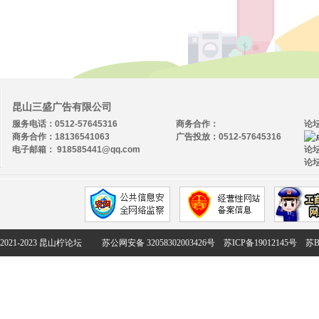
昆山三盛广告有限公司
服务电话：0512-57645316
商务合作：
论
商务合作：18136541063
广告投放：0512-57645316
电子邮箱： 918585441@qq.com
论坛
论坛
2021-2023 昆山柠论坛
苏公网安备 32058302003426号
苏ICP备19012145号
苏B2-