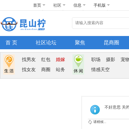
首页
社区
信息
手机版
首 页
社区论坛
聚焦
昆商圈
找男友
红包
婚嫁
职场
摄影
宠
找女友
商圈
站务
情感天空
不好意思 关
请稍候...