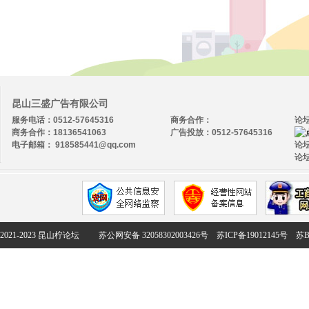
昆山三盛广告有限公司
服务电话：0512-57645316
商务合作：
论
商务合作：18136541063
广告投放：0512-57645316
电子邮箱： 918585441@qq.com
论坛
论坛
2021-2023 昆山柠论坛
苏公网安备 32058302003426号
苏ICP备19012145号
苏B2-