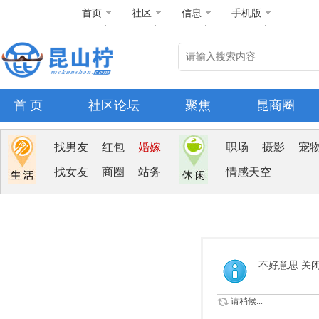
首页
社区
信息
手机版
首 页
社区论坛
聚焦
昆商圈
找男友
红包
婚嫁
职场
摄影
宠
找女友
商圈
站务
情感天空
不好意思 关
请稍候...