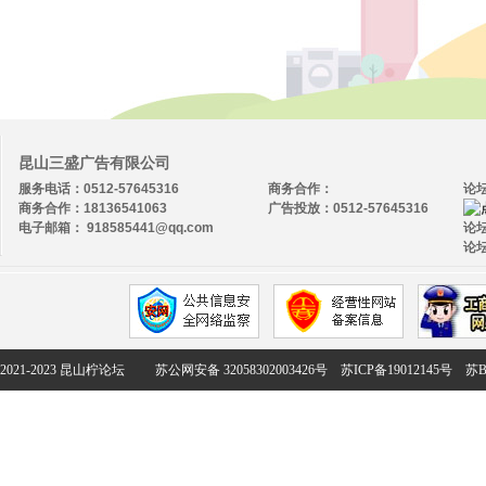
昆山三盛广告有限公司
服务电话：0512-57645316
商务合作：
论
商务合作：18136541063
广告投放：0512-57645316
电子邮箱： 918585441@qq.com
论坛
论坛
2021-2023 昆山柠论坛
苏公网安备 32058302003426号
苏ICP备19012145号
苏B2-