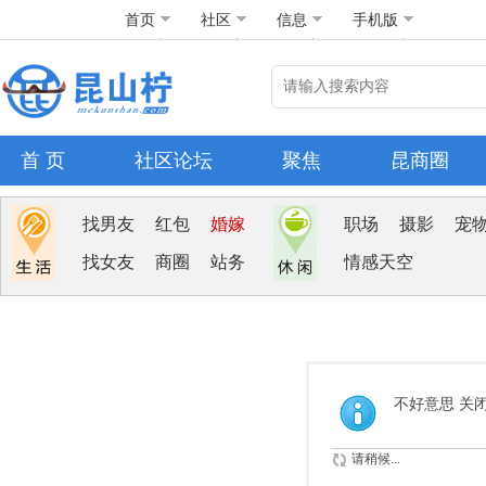
首页
社区
信息
手机版
首 页
社区论坛
聚焦
昆商圈
找男友
红包
婚嫁
职场
摄影
宠
找女友
商圈
站务
情感天空
不好意思 关
请稍候...