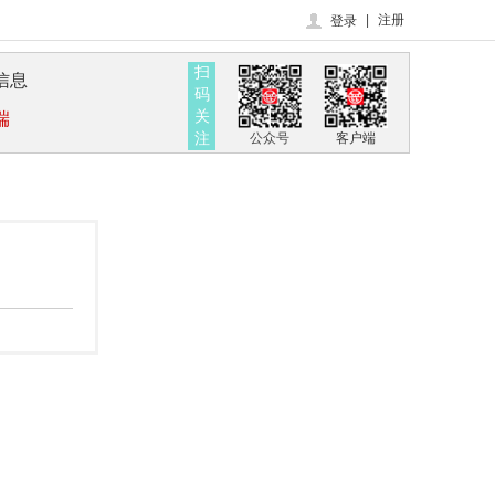
|
注册
登录
扫
信息
码
关
端
注
公众号
客户端