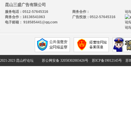
昆山三盛广告有限公司
服务电话：0512-57645316
商务合作：
论
商务合作：18136541063
广告投放：0512-57645316
电子邮箱： 918585441@qq.com
论坛
论坛
2021-2023 昆山柠论坛
苏公网安备 32058302003426号
苏ICP备19012145号
苏B2-