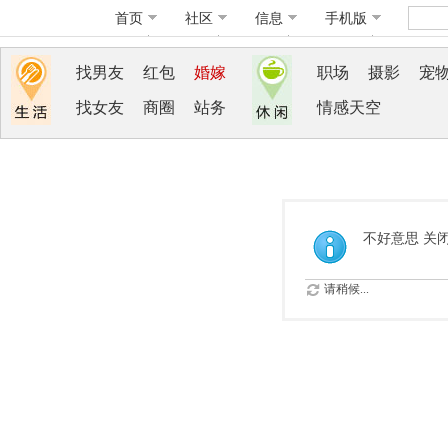
首页
社区
信息
手机版
找男友
红包
婚嫁
职场
摄影
宠
找女友
商圈
站务
情感天空
不好意思 关
请稍候...