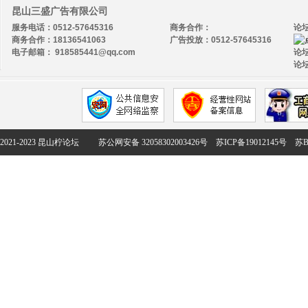
昆山三盛广告有限公司
服务电话：0512-57645316
商务合作：
论
商务合作：18136541063
广告投放：0512-57645316
电子邮箱： 918585441@qq.com
论坛
论坛
2021-2023 昆山柠论坛
苏公网安备 32058302003426号
苏ICP备19012145号
苏B2-