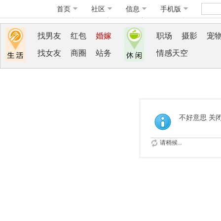
首页
社区
信息
手机版
找男友
红包
婚嫁
职场
摄影
宠
找女友
商圈
站务
情感天空
不好意思 关
请稍候...