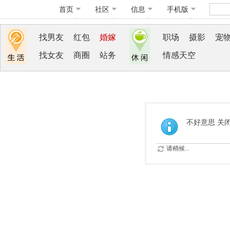
首页
社区
信息
手机版
找男友
红包
婚嫁
职场
摄影
宠
找女友
商圈
站务
情感天空
不好意思 关
请稍候...