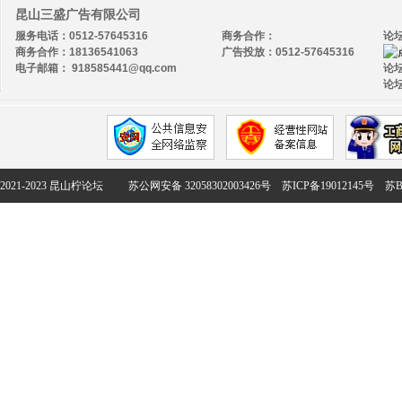
昆山三盛广告有限公司
服务电话：0512-57645316
商务合作：
论
商务合作：18136541063
广告投放：0512-57645316
电子邮箱： 918585441@qq.com
论坛
论坛
2021-2023 昆山柠论坛
苏公网安备 32058302003426号
苏ICP备19012145号
苏B2-