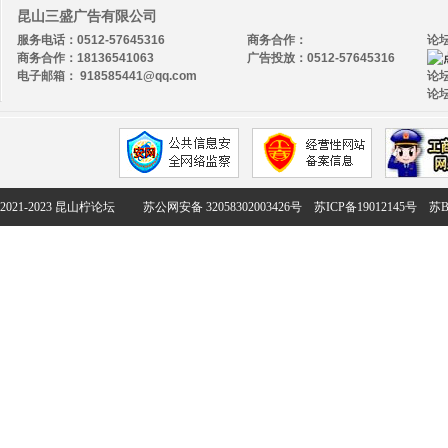
昆山三盛广告有限公司
服务电话：0512-57645316
商务合作：
论
商务合作：18136541063
广告投放：0512-57645316
电子邮箱： 918585441@qq.com
论坛
论坛
2021-2023 昆山柠论坛
苏公网安备 32058302003426号
苏ICP备19012145号
苏B2-