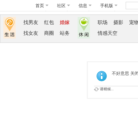
首页
社区
信息
手机版
找男友
红包
婚嫁
职场
摄影
宠
找女友
商圈
站务
情感天空
不好意思 关
请稍候...