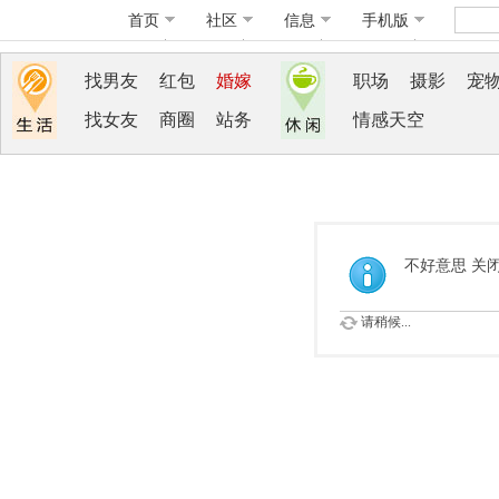
首页
社区
信息
手机版
找男友
红包
婚嫁
职场
摄影
宠
找女友
商圈
站务
情感天空
不好意思 关
请稍候...