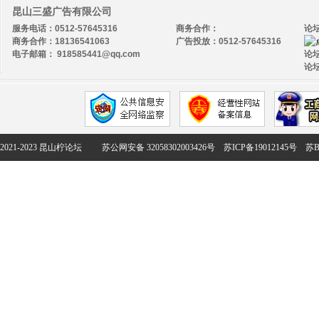
昆山三盛广告有限公司
服务电话：0512-57645316
商务合作：
论
商务合作：18136541063
广告投放：0512-57645316
电子邮箱： 918585441@qq.com
论坛
论坛
2021-2023 昆山柠论坛
苏公网安备 32058302003426号
苏ICP备19012145号
苏B2-